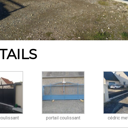
TAILS
coulissant
portail coulissant
cédric met