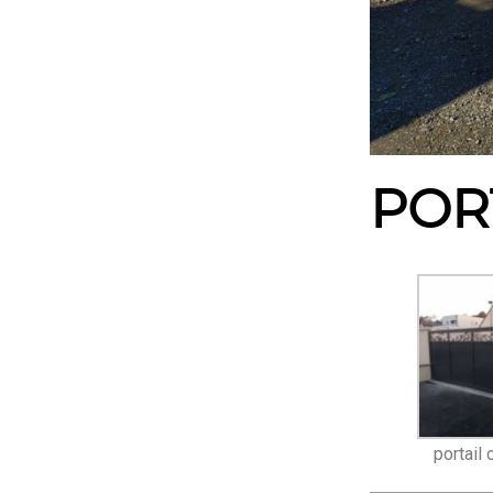
POR
portail 